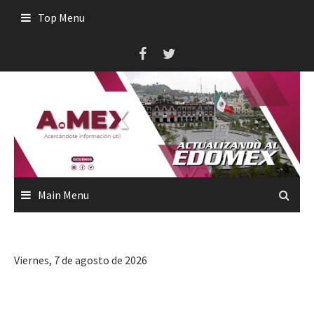
Skip
Top Menu
to
content
Main Menu
Viernes, 7 de agosto de 2026