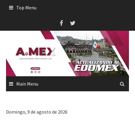
Skip
Top Menu
to
content
Main Menu
Domingo, 9 de agosto de 2026