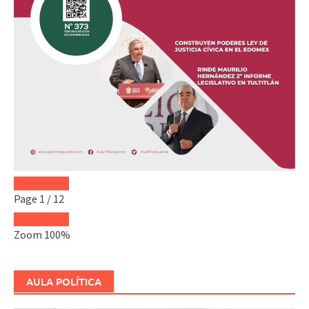
Page
1
/
12
Zoom
100%
AULA POLÍTICA