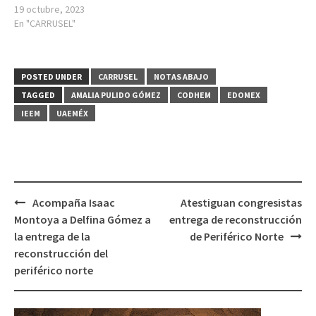
19 octubre, 2023
En "CARRUSEL"
POSTED UNDER
CARRUSEL
NOTAS ABAJO
TAGGED
AMALIA PULIDO GÓMEZ
CODHEM
EDOMEX
IEEM
UAEMÉX
Post
Acompaña Isaac
Atestiguan congresistas
navigation
Montoya a Delfina Gómez a
entrega de reconstrucción
la entrega de la
de Periférico Norte
reconstrucción del
periférico norte