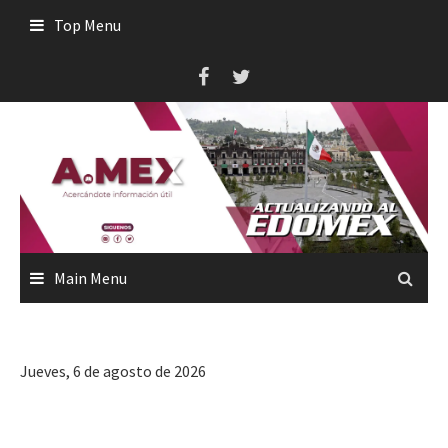
Skip
Top Menu
to
content
Main Menu
Jueves, 6 de agosto de 2026