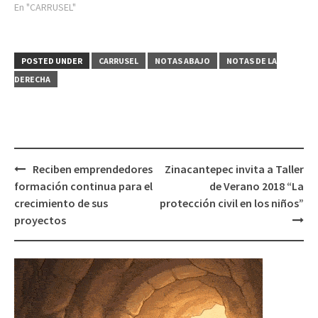
En "CARRUSEL"
POSTED UNDER
CARRUSEL
NOTAS ABAJO
NOTAS DE LA
DERECHA
Post
Reciben emprendedores
Zinacantepec invita a Taller
navigation
formación continua para el
de Verano 2018 “La
crecimiento de sus
protección civil en los niños”
proyectos