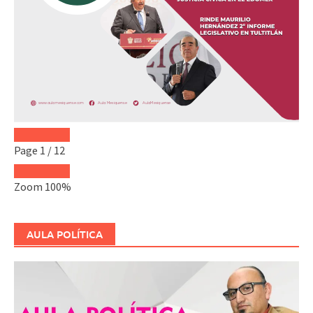
Page
1
/
12
Zoom
100%
AULA POLÍTICA