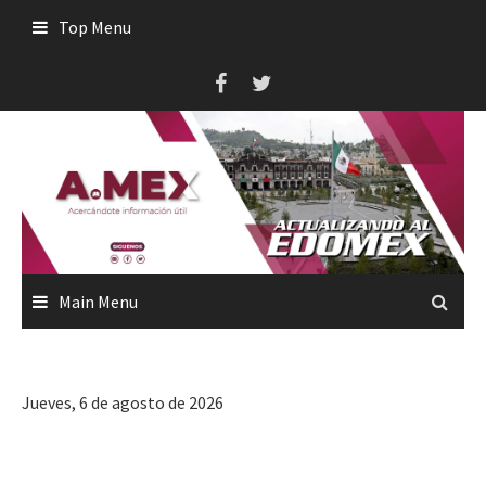
Skip
Top Menu
to
content
Main Menu
Jueves, 6 de agosto de 2026