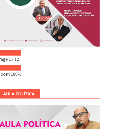
Page
1
/
12
Zoom
100%
AULA POLÍTICA