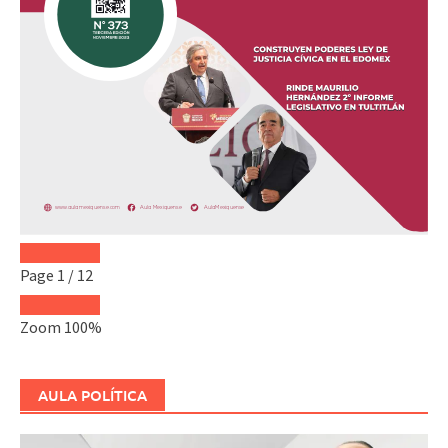
Page
1
/
12
Zoom
100%
AULA POLÍTICA