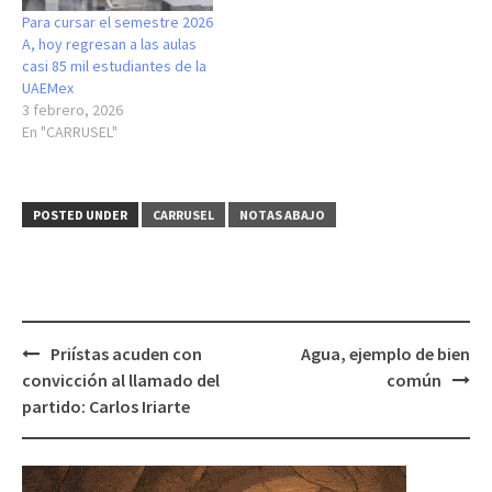
Para cursar el semestre 2026
A, hoy regresan a las aulas
casi 85 mil estudiantes de la
UAEMex
3 febrero, 2026
En "CARRUSEL"
POSTED UNDER
CARRUSEL
NOTAS ABAJO
Post
Priístas acuden con
Agua, ejemplo de bien
navigation
convicción al llamado del
común
partido: Carlos Iriarte