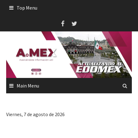
Skip
Top Menu
to
content
Main Menu
Viernes, 7 de agosto de 2026