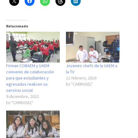
Relacionado
Firman COBAEM y UAEM
Jovenes chefs de la UAEM a
convenio de colaboración
la TV
para que estudiantes y
11 febrero, 2016
egresados realicen su
En "CARRUSEL"
servicio social
9 diciembre, 2022
En "CARRUSEL"