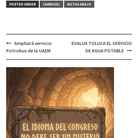
POSTED UNDER
CARRUSEL
NOTAS ABAJO
Post
Ampliará servicio
EVALUA TOLUCA EL SERVICIO
navigation
Potrobus de la UAEM
DE AGUA POTABLE