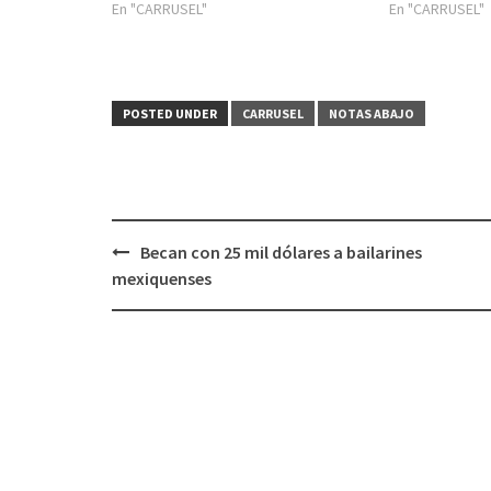
En "CARRUSEL"
En "CARRUSEL"
POSTED UNDER
CARRUSEL
NOTAS ABAJO
Post
Becan con 25 mil dólares a bailarines
navigation
mexiquenses