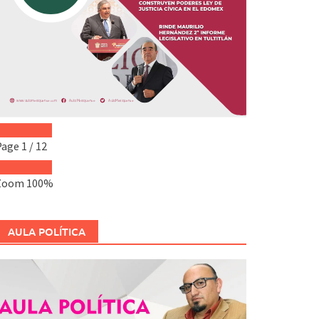
Page
1
/
12
Zoom
100%
AULA POLÍTICA