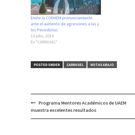
Emite la CODHEM pronunciamiento
ante el aumento de agresiones a las y
los Periodistas
10 julio, 2019
En "CARRUSEL"
POSTED UNDER
CARRUSEL
NOTAS ABAJO
Post
Programa Mentores Académicos de UAEM
navigation
muestra excelentes resultados