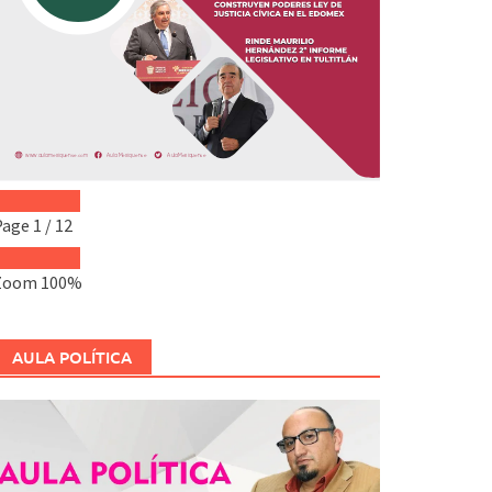
Page
1
/
12
Zoom
100%
AULA POLÍTICA