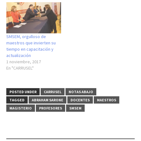
SMSEM, orgulloso de
maestros que invierten su
tiempo en capacitación y
actualización
1 noviembre, 2017
En "CARRUSEL"
POSTED UNDER
CARRUSEL
NOTAS ABAJO
TAGGED
ABRAHAM SARONE
DOCENTES
MAESTROS
MAGISTERIO
PROFESORES
SMSEM