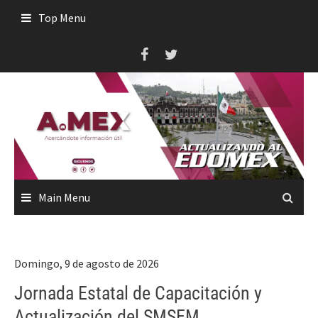
Skip
Top Menu
to
content
Main Menu
Domingo, 9 de agosto de 2026
Jornada Estatal de Capacitación y
Actualización del SMSEM