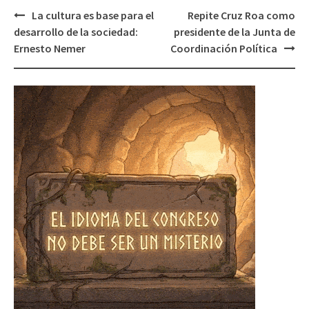
Post
La cultura es base para el
Repite Cruz Roa como
navigation
desarrollo de la sociedad:
presidente de la Junta de
Ernesto Nemer
Coordinación Política