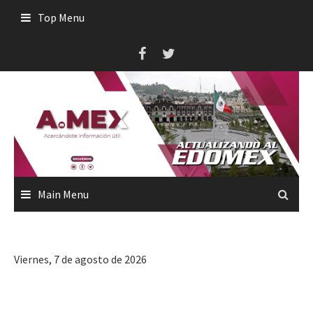
Skip
Top Menu
to
content
Main Menu
Viernes, 7 de agosto de 2026