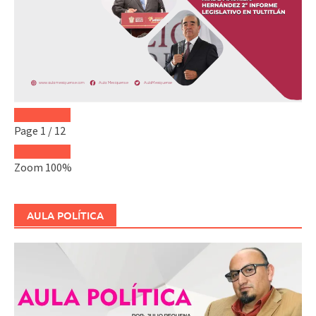
Page
1
/
12
Zoom
100%
AULA POLÍTICA