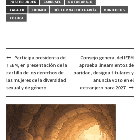
POSTED UNDER
CARRUSEL
NOTAS ABAJO
TAGGED
EDOMEX
HÉCTOR MACEDO GARCÍA
MUNICIPIOS
TOLUCA
Post
Participa presidenta del
Consejo general del IEEM
navigation
TEEM, en presentación de la
aprueba lineamientos de
cartilla de los derechos de
paridad, designa titulares y
las mujeres de la diversidad
anuncia voto en el
sexual y de género
extranjero para 2027