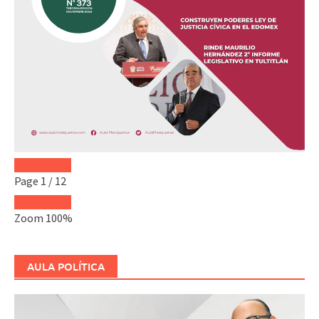
Page
1
/
12
Zoom
100%
AULA POLÍTICA