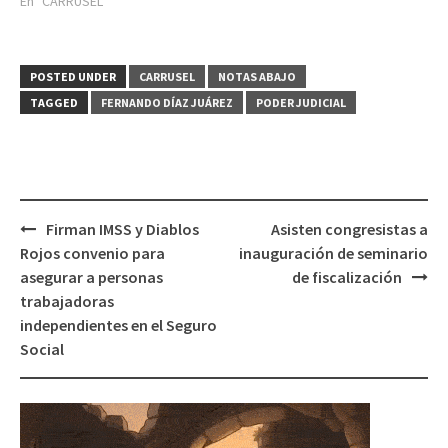
En "CARRUSEL"
POSTED UNDER
CARRUSEL
NOTAS ABAJO
TAGGED
FERNANDO DÍAZ JUÁREZ
PODER JUDICIAL
Post
Firman IMSS y Diablos
Asisten congresistas a
navigation
Rojos convenio para
inauguración de seminario
asegurar a personas
de fiscalización
trabajadoras
independientes en el Seguro
Social