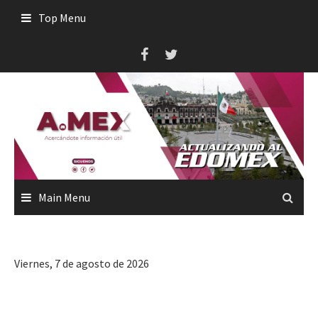
Skip
Top Menu
to
content
Main Menu
Viernes, 7 de agosto de 2026