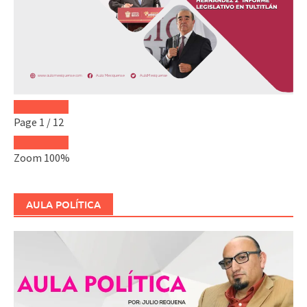
Page
1
/
12
Zoom
100%
AULA POLÍTICA