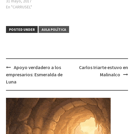
31 mayo, 2017
En "CARRUSEL"
POSTED UNDER
AULA POLÍTICA
Post
Apoyo verdadero a los
Carlos Iriarte estuvo en
navigation
empresarios: Esmeralda de
Malinalco
Luna