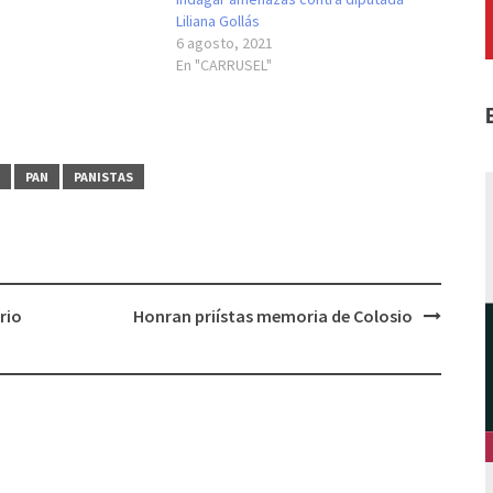
Liliana Gollás
6 agosto, 2021
En "CARRUSEL"
PAN
PANISTAS
rio
Honran priístas memoria de Colosio