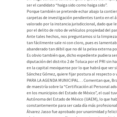
ser el candidato “haiga sido como haiga sido”.
Porque también se pretende echar abajo la contien
carpetas de investigación pendientes tanto en el á
valorado por la instancia jurisdiccional, dado que
por el delito de robo de vehículos propiedad del pa
Ante tales hechos, nos preguntamos si la limpieza 
tan fácilmente sale ni con cloro, pues es lamentabl
abanderado tan débil que no dé la pelea externa po
Es obvio también que, dicho expediente pudiera ser 
diputación del distrito 2 de Toluca por el PRI sin 
en la capital mexiquense por lo que habrá que ver si
Sánchez Gómez, quiere fijar postura al respecto o v
PARA LA AGENDA MUNICIPAL… Comentan que, Brauli
de maestría sobre la “Certificación al Personal ads
en los municipios del Estado de México”, el cual tuv
Autónoma del Estado de México (UAEM), lo que habl
constantemente para ser cada día más profesional
Álvarez Jasso fue aprobado por unanimidad y felici