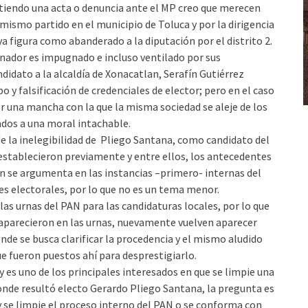
stiendo una acta o denuncia ante el MP creo que merecen
 mismo partido en el municipio de Toluca y por la dirigencia
a figura como abanderado a la diputación por el distrito 2.
anador es impugnado e incluso ventilado por sus
didato a la alcaldía de Xonacatlan, Serafín Gutiérrez
 y falsificación de credenciales de elector; pero en el caso
er una mancha con la que la misma sociedad se aleje de los
dos a una moral intachable.
de la inelegibilidad de Pliego Santana, como candidato del
 establecieron previamente y entre ellos, los antecedentes
gún se argumenta en las instancias –primero- internas del
les electorales, por lo que no es un tema menor.
s urnas del PAN para las candidaturas locales, por lo que
 aparecieron en las urnas, nuevamente vuelven aparecer
onde se busca clarificar la procedencia y el mismo aludido
ue fueron puestos ahí para desprestigiarlo.
y es uno de los principales interesados en que se limpie una
 donde resultó electo Gerardo Pliego Santana, la pregunta es
 y se limpie el proceso interno del PAN o se conforma con