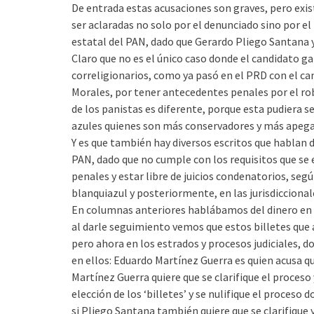
De entrada estas acusaciones son graves, pero exi
ser aclaradas no solo por el denunciado sino por el
estatal del PAN, dado que Gerardo Pliego Santana y
Claro que no es el único caso donde el candidato g
correligionarios, como ya pasó en el PRD con el can
Morales, por tener antecedentes penales por el robo
de los panistas es diferente, porque esta pudiera s
azules quienes son más conservadores y más apega
Y es que también hay diversos escritos que hablan 
PAN, dado que no cumple con los requisitos que se
penales y estar libre de juicios condenatorios, se
blanquiazul y posteriormente, en las jurisdicciona
En columnas anteriores hablábamos del dinero en la
al darle seguimiento vemos que estos billetes que
pero ahora en los estrados y procesos judiciales, d
en ellos: Eduardo Martínez Guerra es quien acusa q
Martínez Guerra quiere que se clarifique el proceso 
elección de los ‘billetes’ y se nulifique el proceso
si Pliego Santana también quiere que se clarifique