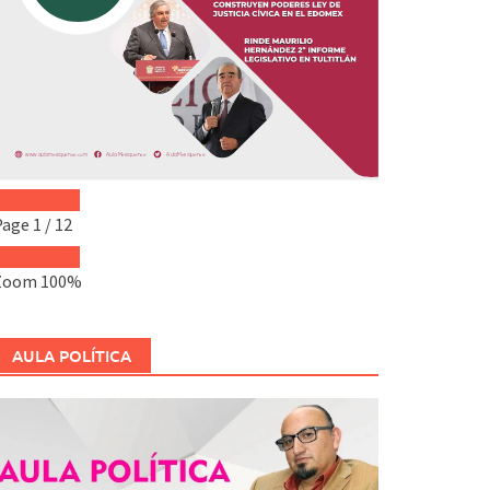
Page
1
/
12
Zoom
100%
AULA POLÍTICA