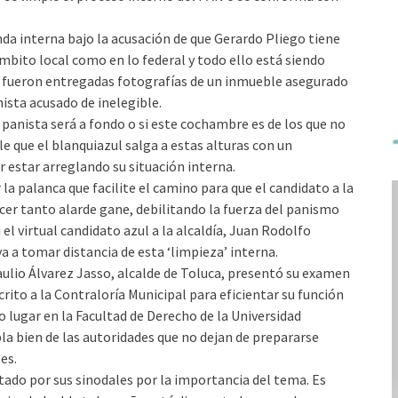
da interna bajo la acusación de que Gerardo Pliego tiene
mbito local como en lo federal y todo ello está siendo
 le fueron entregadas fotografías de un inmueble asegurado
nista acusado de inelegible.
panista será a fondo o si este cochambre es de los que no
e que el blanquiazul salga a estas alturas con un
r estar arreglando su situación interna.
la palanca que facilite el camino para que el candidato a la
hacer tanto alarde gane, debilitando la fuerza del panismo
 el virtual candidato azul a la alcaldía, Juan Rodolfo
a a tomar distancia de esta ‘limpieza’ interna.
o Álvarez Jasso, alcalde de Toluca, presentó su examen
crito a la Contraloría Municipal para eficientar su función
o lugar en la Facultad de Derecho de la Universidad
a bien de las autoridades que no dejan de prepararse
es.
tado por sus sinodales por la importancia del tema. Es