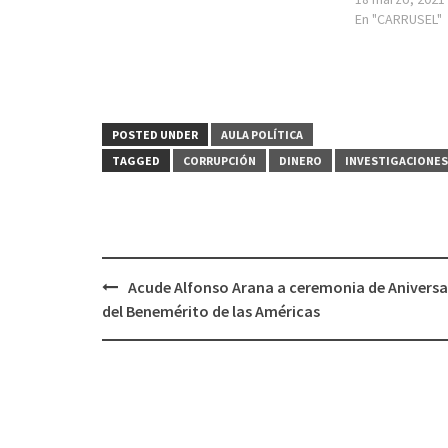
En "CARRUSEL"
POSTED UNDER
AULA POLÍTICA
TAGGED
CORRUPCIÓN
DINERO
INVESTIGACIONES
Post
Acude Alfonso Arana a ceremonia de Aniversa
navigation
del Benemérito de las Américas