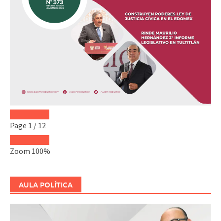
Page
1
/
12
Zoom
100%
AULA POLÍTICA