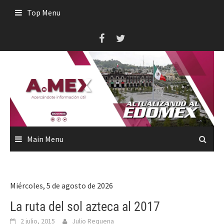
Skip
Top Menu
to
content
Main Menu
Miércoles, 5 de agosto de 2026
La ruta del sol azteca al 2017
2 julio, 2015
Julio Requena