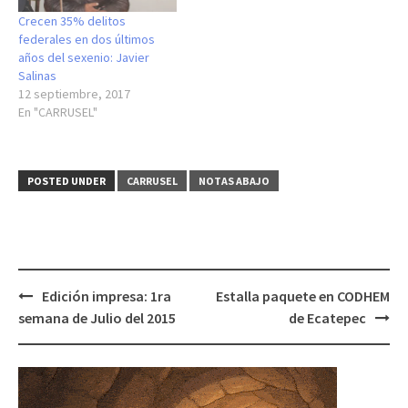
Crecen 35% delitos
federales en dos últimos
años del sexenio: Javier
Salinas
12 septiembre, 2017
En "CARRUSEL"
POSTED UNDER
CARRUSEL
NOTAS ABAJO
Post
Edición impresa: 1ra
Estalla paquete en CODHEM
navigation
semana de Julio del 2015
de Ecatepec