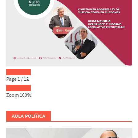
Page
1
/
12
Zoom
100%
AULA POLÍTICA