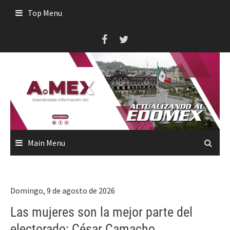
Skip
Top Menu
to
content
Main Menu
Domingo, 9 de agosto de 2026
Las mujeres son la mejor parte del
electorado: César Camacho