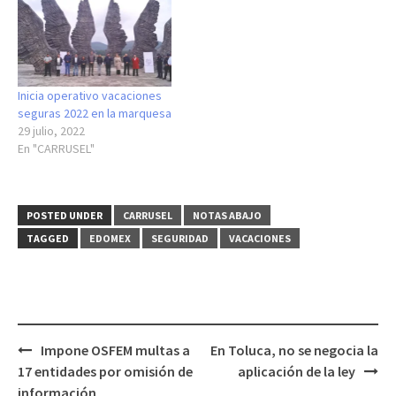
Inicia operativo vacaciones
seguras 2022 en la marquesa
29 julio, 2022
En "CARRUSEL"
POSTED UNDER
CARRUSEL
NOTAS ABAJO
TAGGED
EDOMEX
SEGURIDAD
VACACIONES
Post
Impone OSFEM multas a
En Toluca, no se negocia la
navigation
17 entidades por omisión de
aplicación de la ley
información