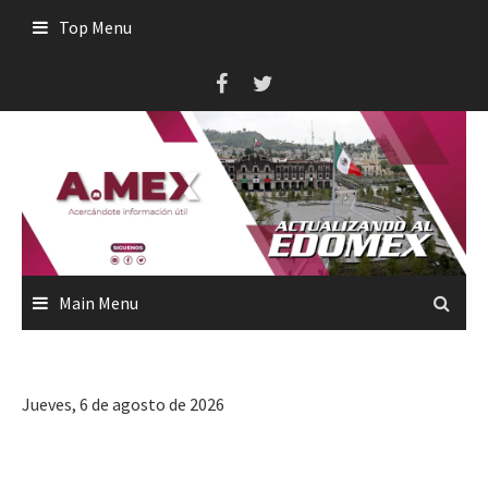
Skip
Top Menu
to
content
Main Menu
Jueves, 6 de agosto de 2026