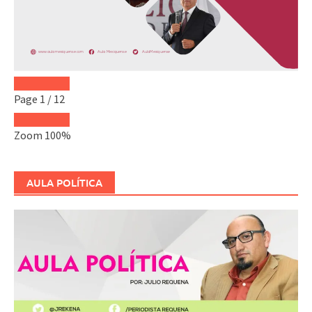
Page
1
/
12
Zoom
100%
AULA POLÍTICA