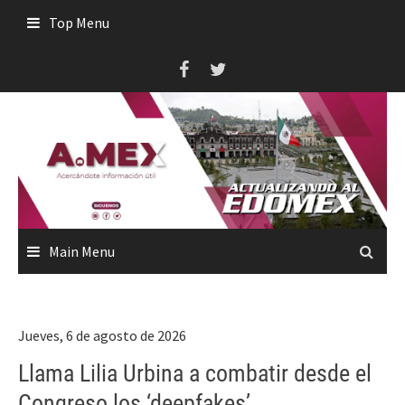
Skip
Top Menu
to
content
Main Menu
Jueves, 6 de agosto de 2026
Llama Lilia Urbina a combatir desde el
Congreso los ‘deepfakes’