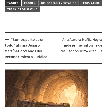
TAGGED
EDOMEX
GRUPOS PARLAMENTARIOS
LEGISLATURA
TRABAJO LEGISLATIVO
Post
“Somos parte de un
Ana Aurora Muñiz Neyra
navigation
todo” afirma Jenaro
rinde primer informe de
Martínez a 59 años del
resultados 2025-2027
Reconocimiento Jurídico