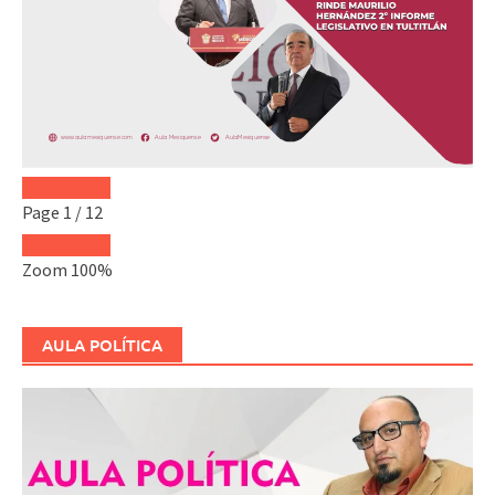
Page
1
/
12
Zoom
100%
AULA POLÍTICA