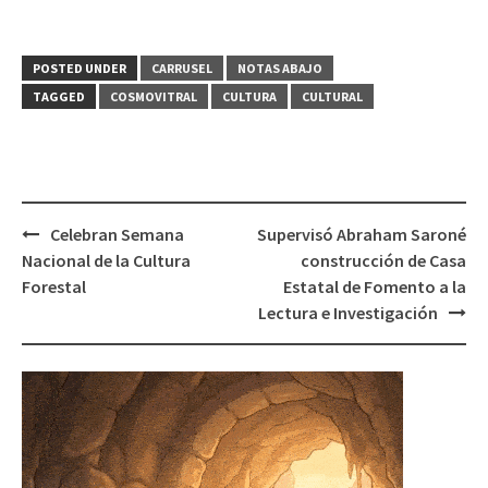
POSTED UNDER
CARRUSEL
NOTAS ABAJO
TAGGED
COSMOVITRAL
CULTURA
CULTURAL
Post
Celebran Semana
Supervisó Abraham Saroné
navigation
Nacional de la Cultura
construcción de Casa
Forestal
Estatal de Fomento a la
Lectura e Investigación