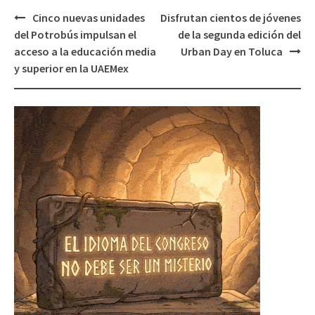
Post
Cinco nuevas unidades
Disfrutan cientos de jóvenes
navigation
del Potrobús impulsan el
de la segunda edición del
acceso a la educación media
Urban Day en Toluca
y superior en la UAEMex