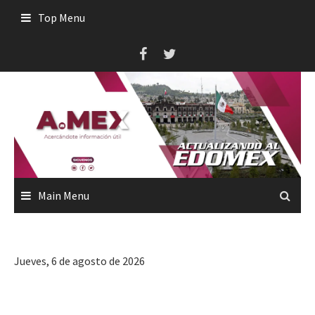
Skip
Top Menu
to
content
Main Menu
Jueves, 6 de agosto de 2026