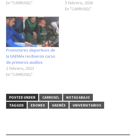
En "CARRUSEL"
5 febrero, 2026
En "CARRUSEL"
Promotores deportivos de
la UAEMéx recibieron curso
de primeros auxilios
2 febrero, 2023
En "CARRUSEL"
POSTED UNDER
CARRUSEL
NOTAS ABAJO
TAGGED
EDOMEX
UAEMÉX
UNIVERSITARIOS