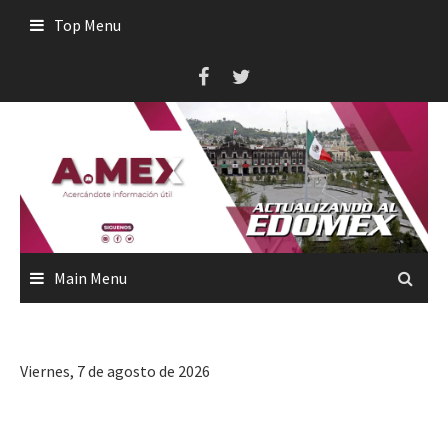
Skip
Top Menu
to
content
Main Menu
Viernes, 7 de agosto de 2026