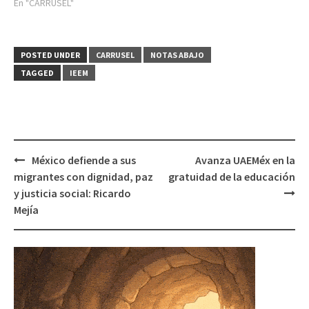
En "CARRUSEL"
POSTED UNDER
CARRUSEL
NOTAS ABAJO
TAGGED
IEEM
Post
México defiende a sus
Avanza UAEMéx en la
navigation
migrantes con dignidad, paz
gratuidad de la educación
y justicia social: Ricardo
Mejía