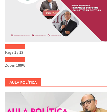
Page
1
/
12
Zoom
100%
AULA POLÍTICA