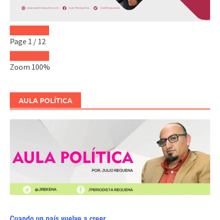
Page
1
/
12
Zoom
100%
AULA POLÍTICA
Cuando un país vuelve a creer