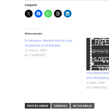
Compartir:
Relacionado
Es Metepec destino turístico por
excelencia en el Edoméx
27 marzo, 2018
En "CARRUSEL"
Presentará Met
arte del papel 
12 julio, 2018
En "CARRUSEL"
POSTED UNDER
CARRUSEL
NOTAS ABAJO