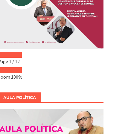
Page
1
/
12
Zoom
100%
AULA POLÍTICA