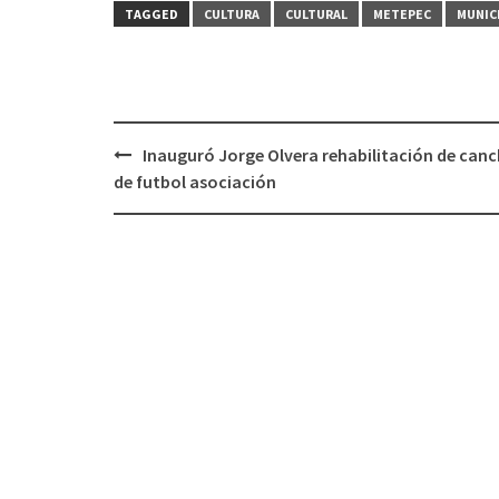
TAGGED
CULTURA
CULTURAL
METEPEC
MUNIC
Post
Inauguró Jorge Olvera rehabilitación de can
navigation
de futbol asociación