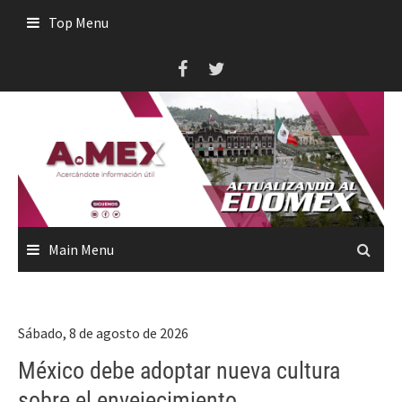
Skip
Top Menu
to
content
Main Menu
Sábado, 8 de agosto de 2026
México debe adoptar nueva cultura
sobre el envejecimiento