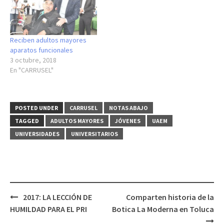
Reciben adultos mayores
aparatos funcionales
3 octubre, 2018
En "CARRUSEL"
POSTED UNDER
CARRUSEL
NOTAS ABAJO
TAGGED
ADULTOS MAYORES
JÓVENES
UAEM
UNIVERSIDADES
UNIVERSITARIOS
Post
2017: LA LECCIÓN DE
Comparten historia de la
navigation
HUMILDAD PARA EL PRI
Botica La Moderna en Toluca