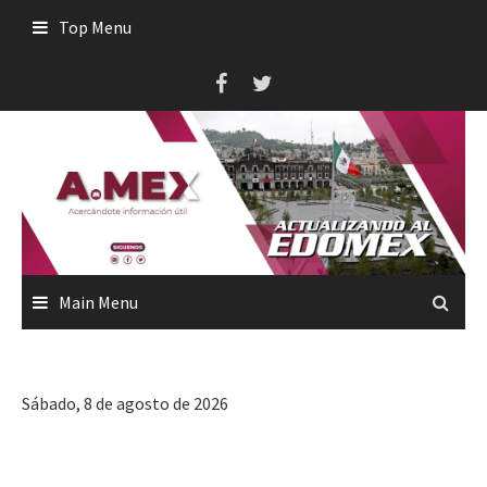
Skip
Top Menu
to
content
Main Menu
Sábado, 8 de agosto de 2026