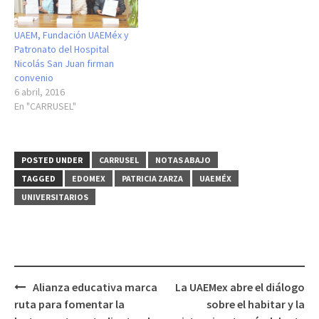
UAEM, Fundación UAEMéx y
Patronato del Hospital
Nicolás San Juan firman
convenio
6 abril, 2016
En "CARRUSEL"
POSTED UNDER
CARRUSEL
NOTAS ABAJO
TAGGED
EDOMEX
PATRICIA ZARZA
UAEMÉX
UNIVERSITARIOS
Post
Alianza educativa marca
La UAEMex abre el diálogo
navigation
ruta para fomentar la
sobre el habitar y la