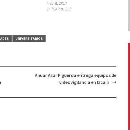
4 abril, 2017
En "CARRUSEL"
DADES
UNIVERSITARIOS
Anuar Azar Figueroa entrega equipos de
n
videovigilancia en Izcalli