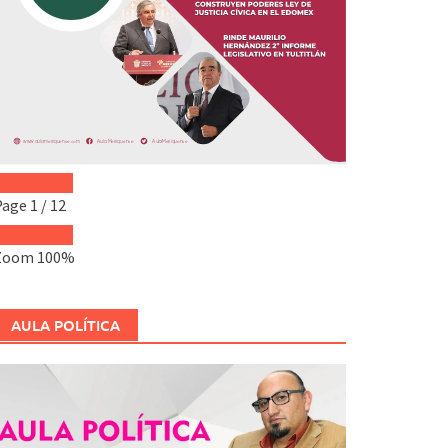
Page
1
/
12
Zoom
100%
AULA POLÍTICA