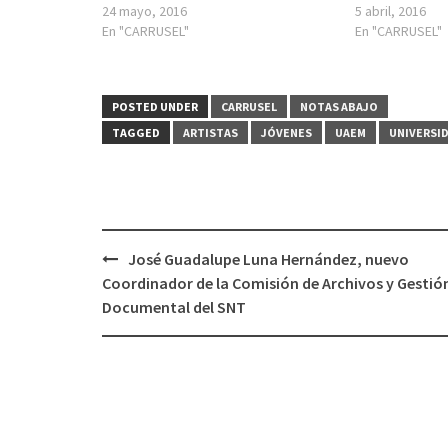
24 mayo, 2016
5 abril, 2016
En "CARRUSEL"
En "CARRUSEL"
POSTED UNDER
CARRUSEL
NOTAS ABAJO
TAGGED
ARTISTAS
JÓVENES
UAEM
UNIVERSI
Post
José Guadalupe Luna Hernández, nuevo
navigation
Coordinador de la Comisión de Archivos y Gestió
Documental del SNT