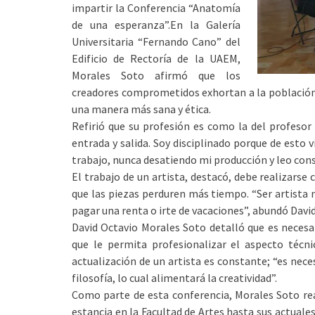
impartir la Conferencia “Anatomía
de una esperanza”.
En la Galería
Universitaria “Fernando Cano” del
Edificio de Rectoría de la UAEM,
Morales Soto afirmó que los
creadores comprometidos exhortan a la población, a
una manera más sana y ética.
Refirió que su profesión es como la del profesor 
entrada y salida. Soy disciplinado porque de esto 
trabajo, nunca desatiendo mi producción y leo co
El trabajo de un artista, destacó, debe realizarse 
que las piezas perduren más tiempo. “Ser artista n
pagar una renta o irte de vacaciones”, abundó Davi
David Octavio Morales Soto detalló que es necesar
que le permita profesionalizar el aspecto técnic
actualización de un artista es constante; “es nece
filosofía, lo cual alimentará la creatividad”.
Como parte de esta conferencia, Morales Soto real
estancia en la Facultad de Artes hasta sus actuale