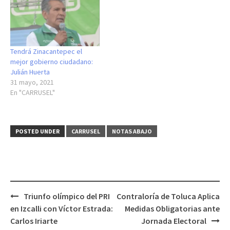
Tendrá Zinacantepec el
mejor gobierno ciudadano:
Julián Huerta
31 mayo, 2021
En "CARRUSEL"
POSTED UNDER
CARRUSEL
NOTAS ABAJO
Post
Triunfo olímpico del PRI
Contraloría de Toluca Aplica
navigation
en Izcalli con Víctor Estrada:
Medidas Obligatorias ante
Carlos Iriarte
Jornada Electoral