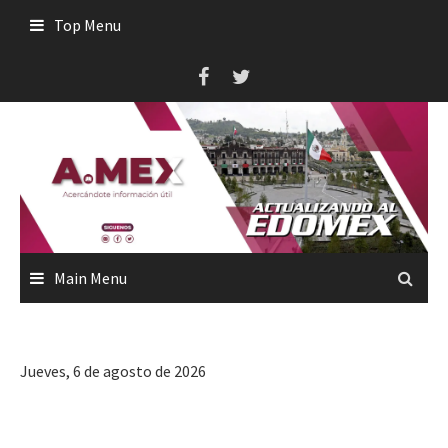
Skip
Top Menu
to
content
Main Menu
Jueves, 6 de agosto de 2026