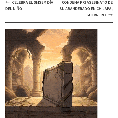
Post
CELEBRA EL SMSEM DÍA
CONDENA PRI ASESINATO DE
navigation
DEL NIÑO
SU ABANDERADO EN CHILAPA,
GUERRERO