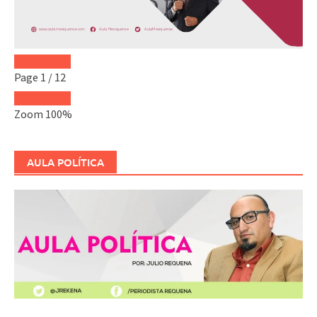
Page
1
/
12
Zoom
100%
AULA POLÍTICA