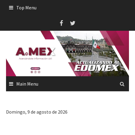
Skip
Top Menu
to
content
Main Menu
Domingo, 9 de agosto de 2026