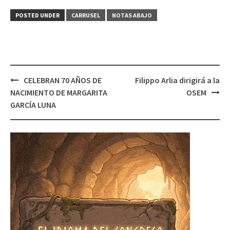
POSTED UNDER
CARRUSEL
NOTAS ABAJO
Post
CELEBRAN 70 AÑOS DE
Filippo Arlia dirigirá a la
navigation
NACIMIENTO DE MARGARITA
OSEM
GARCÍA LUNA