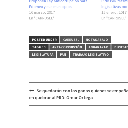
Proponen Ley Anticorrupción para
Pide PAN trasmi
Edomex y sus municipios
legislativas po
16 marzo, 2017
15 enero, 2017
En "CARRUSEL"
En "CARRUSEL"
POSTED UNDER
CARRUSEL
NOTAS ABAJO
TAGGED
ANTI-CORRUPCIÓN
ANUAR AZAR
DIPUTA
LEGISLATURA
PAN
TRABAJO LEGISLATIVO
Post
Se quedarán con las ganas quienes se empeñ
navigation
en quebrar al PRD: Omar Ortega