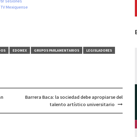
tir sesiones
r TV Mexiquense
DOS
EDOMEX
GRUPOS PARLAMENTARIOS
LEGISLADORES
an
Barrera Baca: la sociedad debe apropiarse del
talento artístico universitario