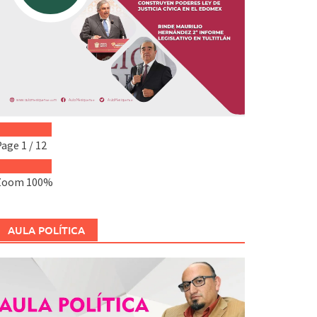
Page
1
/
12
Zoom
100%
AULA POLÍTICA