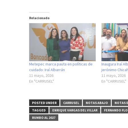
Relacionado
Metepec marca pauta en políticas de
Inaugura Iraí Al
cuidado: Iraí Albarrán
jerónimo Chica
11 mayo, 2026
11 mayo, 2026
En "CARRUSEL"
En "CARRUSEL"
POSTED UNDER
CARRUSEL
NOTAS ABAJO
NOTAS D
TAGGED
ENRIQUE VARGAS DEL VILLAR
FERNANDO FLO
RUMBO AL 2027