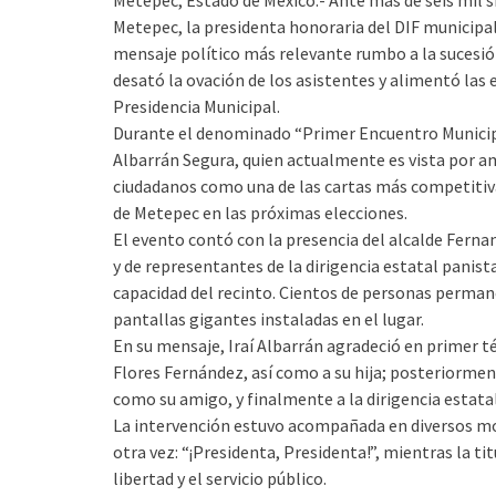
Metepec, Estado de México.- Ante más de seis mil s
Metepec, la presidenta honoraria del DIF municipal
mensaje político más relevante rumbo a la sucesió
desató la ovación de los asistentes y alimentó las
Presidencia Municipal.
Durante el denominado “Primer Encuentro Municipal
Albarrán Segura, quien actualmente es vista por am
ciudadanos como una de las cartas más competitiv
de Metepec en las próximas elecciones.
El evento contó con la presencia del alcalde Ferna
y de representantes de la dirigencia estatal panist
capacidad del recinto. Cientos de personas permane
pantallas gigantes instaladas en el lugar.
En su mensaje, Iraí Albarrán agradeció en primer 
Flores Fernández, así como a su hija; posteriorment
como su amigo, y finalmente a la dirigencia estata
La intervención estuvo acompañada en diversos mom
otra vez: “¡Presidenta, Presidenta!”, mientras la tit
libertad y el servicio público.