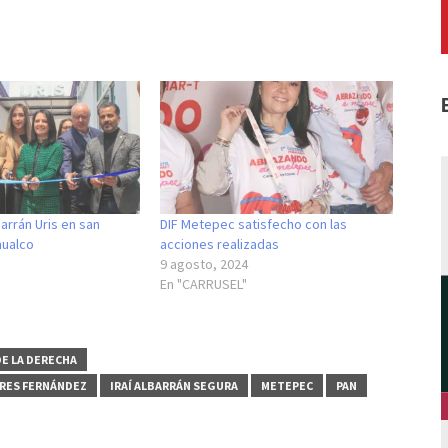
barrán Uris en san
DIF Metepec satisfecho con las
hualco
acciones realizadas
9 agosto, 2024
En "CARRUSEL"
E LA DERECHA
RES FERNÁNDEZ
IRAÍ ALBARRÁN SEGURA
METEPEC
PAN