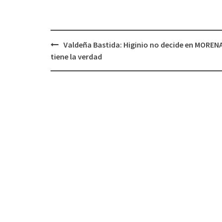
Post
Valdeña Bastida: Higinio no decide en MORENA
navigation
tiene la verdad