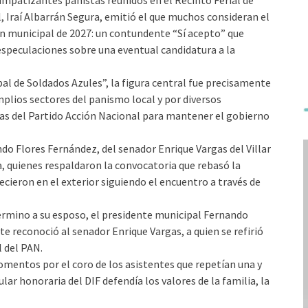
impatizantes panistas reunidos en el Recinto Ferial de
, Iraí Albarrán Segura, emitió el que muchos consideran el
n municipal de 2027: un contundente “Sí acepto” que
 especulaciones sobre una eventual candidatura a la
 de Soldados Azules”, la figura central fue precisamente
plios sectores del panismo local y por diversos
as del Partido Acción Nacional para mantener el gobierno
ndo Flores Fernández, del senador Enrique Vargas del Villar
a, quienes respaldaron la convocatoria que rebasó la
cieron en el exterior siguiendo el encuentro a través de
término a su esposo, el presidente municipal Fernando
e reconoció al senador Enrique Vargas, a quien se refirió
l del PAN.
entos por el coro de los asistentes que repetían una y
ular honoraria del DIF defendía los valores de la familia, la