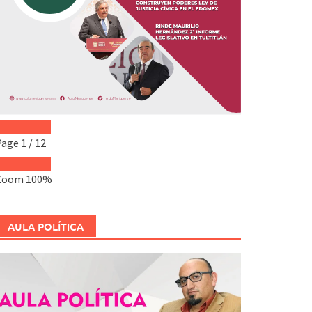
Page
1
/
12
Zoom
100%
AULA POLÍTICA