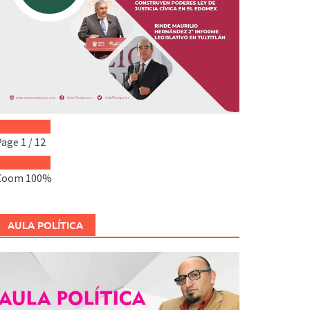
Page
1
/
12
Zoom
100%
AULA POLÍTICA