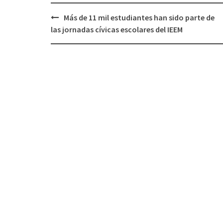
Post
Más de 11 mil estudiantes han sido parte de
navigation
las jornadas cívicas escolares del IEEM