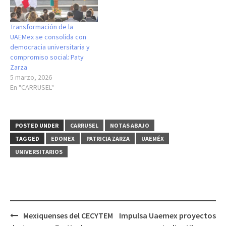
Transformación de la
UAEMex se consolida con
democracia universitaria y
compromiso social: Paty
Zarza
5 marzo, 2026
En "CARRUSEL"
POSTED UNDER
CARRUSEL
NOTAS ABAJO
TAGGED
EDOMEX
PATRICIA ZARZA
UAEMÉX
UNIVERSITARIOS
Post
Mexiquenses del CECYTEM
Impulsa Uaemex proyectos
navigation