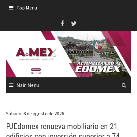
Skip
Top Menu
to
content
Main Menu
Sábado, 8 de agosto de 2026
PJEdomex renueva mobiliario en 21
edificios con inversión superior a 74