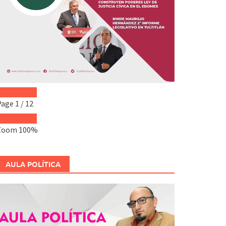
Page
1
/
12
Zoom
100%
AULA POLÍTICA