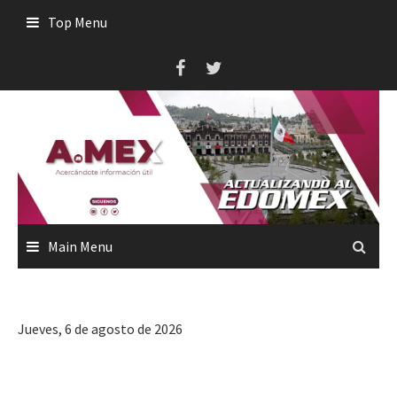
Skip
Top Menu
to
content
Main Menu
Jueves, 6 de agosto de 2026