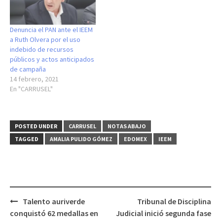
Denuncia el PAN ante el IEEM
a Ruth Olvera por el uso
indebido de recursos
públicos y actos anticipados
de campaña
14 febrero, 2021
En "CARRUSEL"
POSTED UNDER
CARRUSEL
NOTAS ABAJO
TAGGED
AMALIA PULIDO GÓMEZ
EDOMEX
IEEM
Post
Talento auriverde
Tribunal de Disciplina
navigation
conquistó 62 medallas en
Judicial inició segunda fase