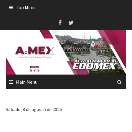
Skip
Top Menu
to
content
Main Menu
Sábado, 8 de agosto de 2026