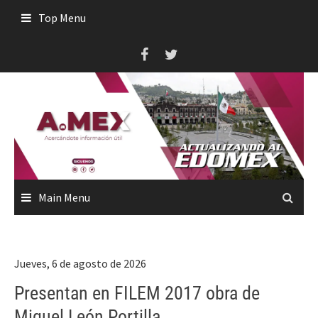
Skip
Top Menu
to
content
Main Menu
Jueves, 6 de agosto de 2026
Presentan en FILEM 2017 obra de
Miguel León Portilla