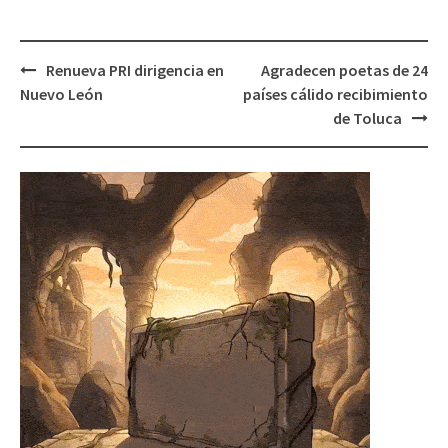
Post
Renueva PRI dirigencia en
Agradecen poetas de 24
navigation
Nuevo León
países cálido recibimiento
de Toluca