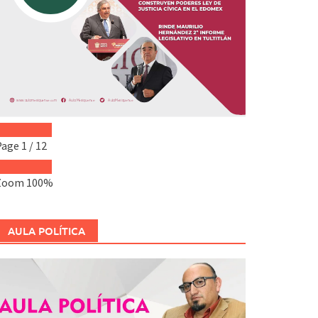
Page
1
/
12
Zoom
100%
AULA POLÍTICA