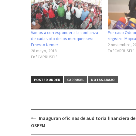
Vamos a corresponder a la confianza
Por caso Odebr
de cada voto de los mexiquenses:
registro: Mojic
Ernesto Nemer
2 noviembre, 2
28 mayo, 2018
En "CARRUSEL"
En "CARRUSEL"
POSTED UNDER
CARRUSEL
NOTAS ABAJO
Post
Inauguran oficinas de auditoria financiera de
navigation
OSFEM