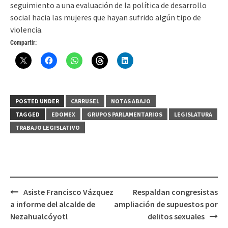
seguimiento a una evaluación de la política de desarrollo
social hacia las mujeres que hayan sufrido algún tipo de
violencia.
Compartir:
POSTED UNDER
CARRUSEL
NOTAS ABAJO
TAGGED
EDOMEX
GRUPOS PARLAMENTARIOS
LEGISLATURA
TRABAJO LEGISLATIVO
Post
Asiste Francisco Vázquez
Respaldan congresistas
navigation
a informe del alcalde de
ampliación de supuestos por
Nezahualcóyotl
delitos sexuales