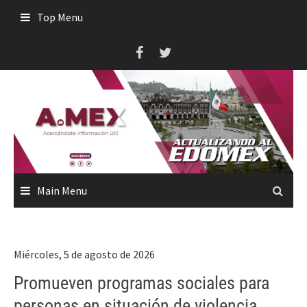
Skip
Top Menu
to
content
Main Menu
Miércoles, 5 de agosto de 2026
Promueven programas sociales para
personas en situación de violencia