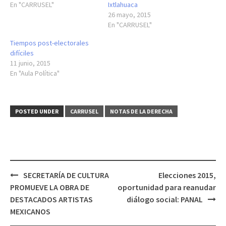
En "CARRUSEL"
Ixtlahuaca
26 mayo, 2015
En "CARRUSEL"
Tiempos post-electorales
difíciles
11 junio, 2015
En "Aula Política"
POSTED UNDER
CARRUSEL
NOTAS DE LA DERECHA
Post
SECRETARÍA DE CULTURA
Elecciones 2015,
navigation
PROMUEVE LA OBRA DE
oportunidad para reanudar
DESTACADOS ARTISTAS
diálogo social: PANAL
MEXICANOS