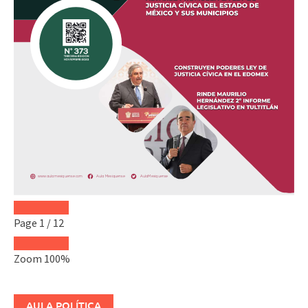
Page
1
/
12
Zoom
100%
AULA POLÍTICA