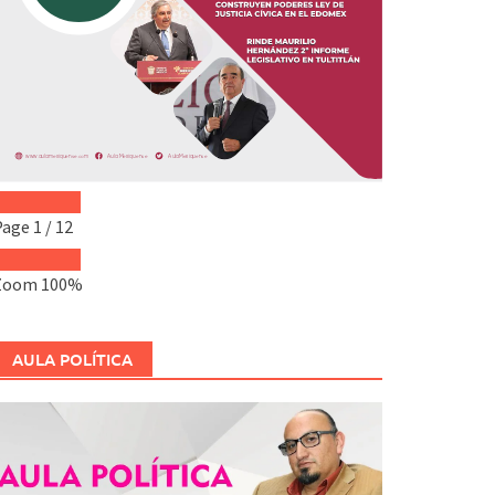
Page
1
/
12
Zoom
100%
AULA POLÍTICA