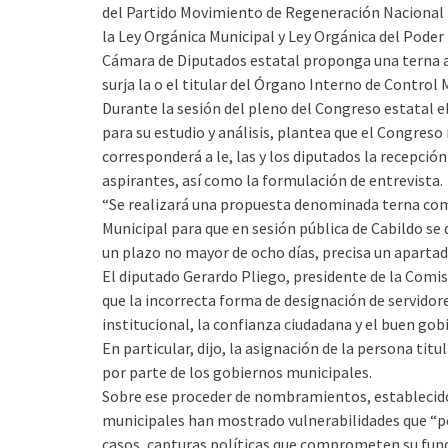
del Partido Movimiento de Regeneración Nacional 
la Ley Orgánica Municipal y Ley Orgánica del Poder
Cámara de Diputados estatal proponga una terna a 
surja la o el titular del Órgano Interno de Control 
Durante la sesión del pleno del Congreso estatal e
para su estudio y análisis, plantea que el Congres
corresponderá a le, las y los diputados la recepció
aspirantes, así como la formulación de entrevista.
“Se realizará una propuesta denominada terna comp
Municipal para que en sesión pública de Cabildo se 
un plazo no mayor de ocho días, precisa un apartado d
El diputado Gerardo Pliego, presidente de la Comis
que la incorrecta forma de designación de servidor
institucional, la confianza ciudadana y el buen gob
En particular, dijo, la asignación de la persona titu
por parte de los gobiernos municipales.
Sobre ese proceder de nombramientos, establecido
municipales han mostrado vulnerabilidades que “pe
casos, capturas políticas que comprometen su funció