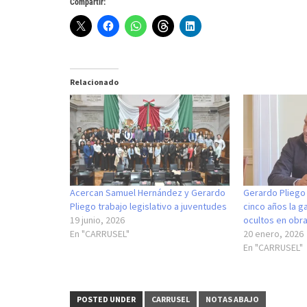
Compartir:
Relacionado
Acercan Samuel Hernández y Gerardo
Gerardo Pliego
Pliego trabajo legislativo a juventudes
cinco años la ga
19 junio, 2026
ocultos en obra
En "CARRUSEL"
20 enero, 2026
En "CARRUSEL"
POSTED UNDER
CARRUSEL
NOTAS ABAJO