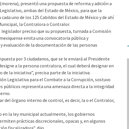
(morena), presentó una propuesta de reforma y adición a
 Legislativo, ambas del Estado de México, para que la
cada uno de los 125 Cabildos del Estado de México y de ahí
Municipal, la Contralora o Contralor.
l legislador preciso que su propuesta, turnada a Comisión
o mexiquense emita una convocatoria pública y
n y evaluación de la documentación de las personas
uesta por 3 ciudadanos, que se le enviará al Presidente
designe a la persona contralora, el cual deberá designar en
e la iniciativa”, precisa parte de la iniciativa.
ión Legislativa para el Combate a la Corrupción, sostuvo
es públicos representa una amenaza directa a la integridad
ierno.
lar del órgano interno de control, es decir, la o el Contralor,
 en la ley municipal actualmente, los gobiernos
rmiten prácticas discrecionales, opacas y, en algunos
n fiscalizadora”, dijo.