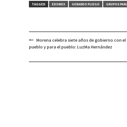
TAGGED
EDOMEX
GERARDO PLIEGO
GRUPOS PAR
Post
Morena celebra siete años de gobierno con el
navigation
pueblo y para el pueblo: LuzMa Hernández