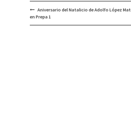
Post
Aniversario del Natalicio de Adolfo López Ma
navigation
en Prepa 1