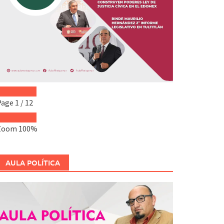
Page
1
/
12
Zoom
100%
AULA POLÍTICA