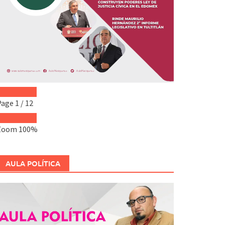
Page
1
/
12
Zoom
100%
AULA POLÍTICA