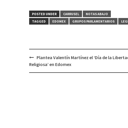
POSTED UNDER
CARRUSEL
NOTAS ABAJO
TAGGED
EDOMEX
GRUPOS PARLAMENTARIOS
LEG
Post
Plantea Valentín Martínez el ‘Día de la Liberta
navigation
Religiosa’ en Edomex