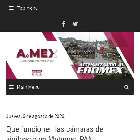
Skip
Top Menu
to
content
Main Menu
Jueves, 6 de agosto de 2026
Que funcionen las cámaras de
vigilancia en Metepec: PAN