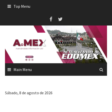
Skip
Top Menu
to
content
Main Menu
Sábado, 8 de agosto de 2026