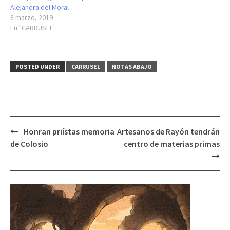
Alejandra del Moral
8 marzo, 2019
En "CARRUSEL"
POSTED UNDER
CARRUSEL
NOTAS ABAJO
Post
Honran priístas memoria
Artesanos de Rayón tendrán
navigation
de Colosio
centro de materias primas