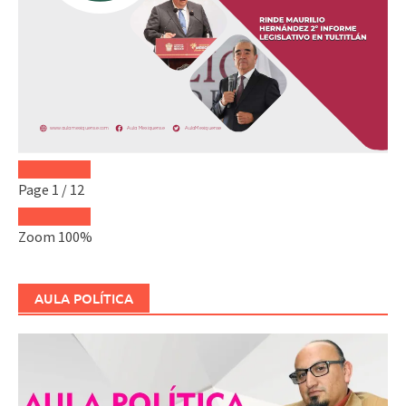
Page
1
/
12
Zoom
100%
AULA POLÍTICA