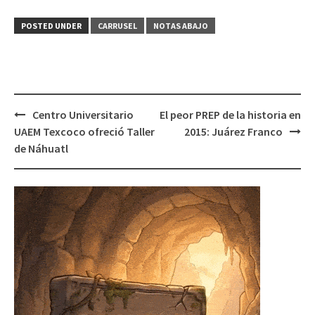
POSTED UNDER
CARRUSEL
NOTAS ABAJO
Post
Centro Universitario
El peor PREP de la historia en
navigation
UAEM Texcoco ofreció Taller
2015: Juárez Franco
de Náhuatl