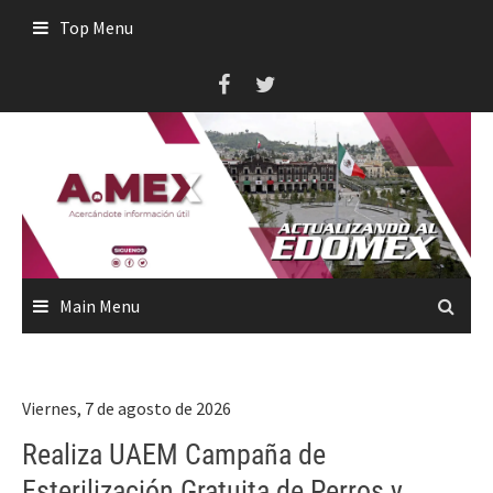
Skip
Top Menu
to
content
Main Menu
Viernes, 7 de agosto de 2026
Realiza UAEM Campaña de
Esterilización Gratuita de Perros y