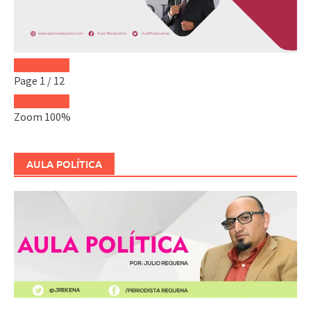
Page
1
/
12
Zoom
100%
AULA POLÍTICA