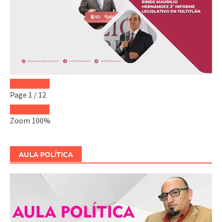
Page
1
/
12
Zoom
100%
AULA POLÍTICA