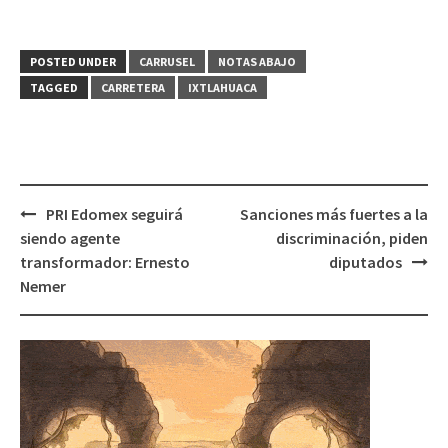
POSTED UNDER
CARRUSEL
NOTAS ABAJO
TAGGED
CARRETERA
IXTLAHUACA
Post
PRI Edomex seguirá
Sanciones más fuertes a la
navigation
siendo agente
discriminación, piden
transformador: Ernesto
diputados
Nemer