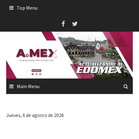
Skip
Top Menu
to
content
Main Menu
Jueves, 6 de agosto de 2026