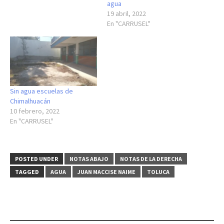
agua
19 abril, 2022
En "CARRUSEL"
Sin agua escuelas de
Chimalhuacán
10 febrero, 2022
En "CARRUSEL"
POSTED UNDER
NOTAS ABAJO
NOTAS DE LA DERECHA
TAGGED
AGUA
JUAN MACCISE NAIME
TOLUCA