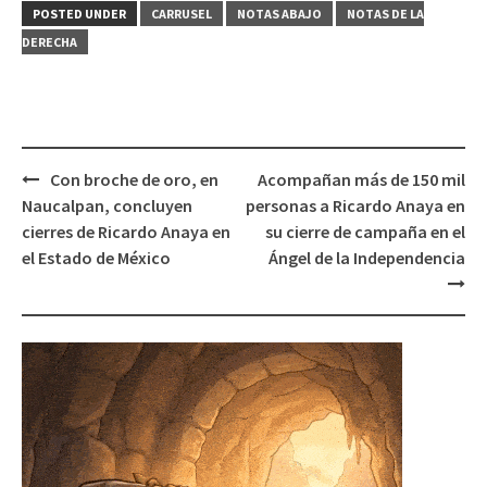
POSTED UNDER
CARRUSEL
NOTAS ABAJO
NOTAS DE LA
DERECHA
Post
Con broche de oro, en
Acompañan más de 150 mil
navigation
Naucalpan, concluyen
personas a Ricardo Anaya en
cierres de Ricardo Anaya en
su cierre de campaña en el
el Estado de México
Ángel de la Independencia