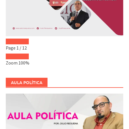
Page
1
/
12
Zoom
100%
AULA POLÍTICA