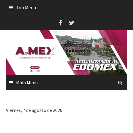
Skip
Top Menu
to
content
Main Menu
Viernes, 7 de agosto de 2026