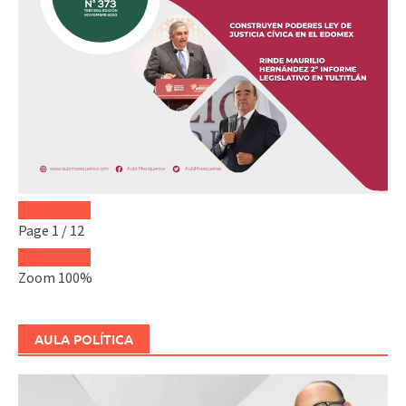
Page
1
/
12
Zoom
100%
AULA POLÍTICA