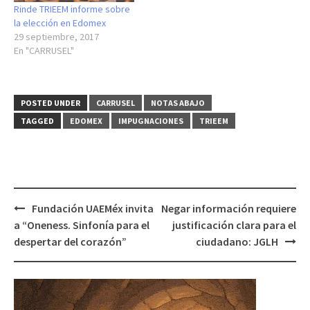
Rinde TRIEEM informe sobre
la elección en Edomex
29 septiembre, 2017
En "CARRUSEL"
POSTED UNDER
CARRUSEL
NOTAS ABAJO
TAGGED
EDOMEX
IMPUGNACIONES
TRIEEM
Post
Fundación UAEMéx invita
Negar información requiere
navigation
a “Oneness. Sinfonía para el
justificación clara para el
despertar del corazón”
ciudadano: JGLH