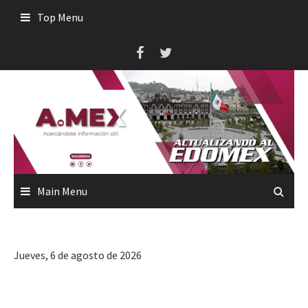
Skip
Top Menu
to
content
Main Menu
Jueves, 6 de agosto de 2026